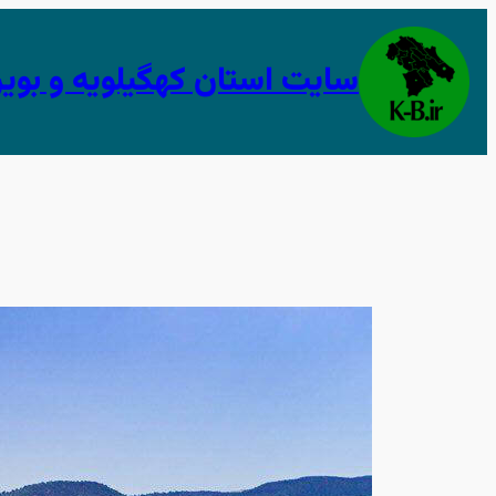
رفتن
به
سایت استان کهگیلویه و بوی
محتوا